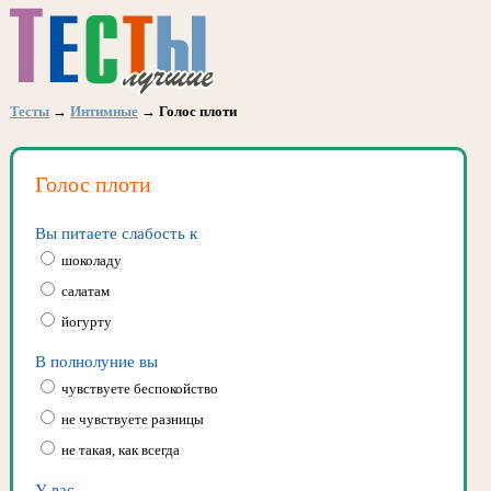
Тесты
→
Интимные
→ Голос плоти
Голос плоти
Вы питаете слабость к
шоколаду
салатам
йогурту
В полнолуние вы
чувствуете беспокойство
не чувствуете разницы
не такая, как всегда
У вас