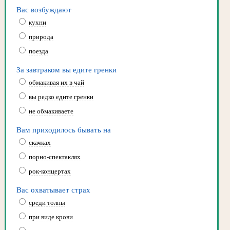
Вас возбуждают
кухни
природа
поезда
За завтраком вы едите гренки
обмакивая их в чай
вы редко едите гренки
не обмакиваете
Вам приходилось бывать на
скачках
порно-спектаклях
рок-концертах
Вас охватывает страх
среди толпы
при виде крови