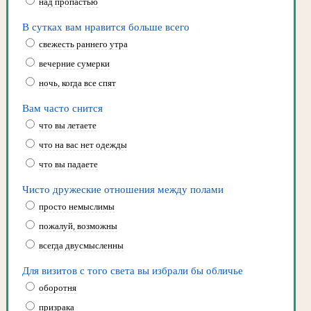
над пропастью
В сутках вам нравится больше всего
свежесть раннего утра
вечерние сумерки
ночь, когда все спят
Вам часто снится
что вы летаете
что на вас нет одежды
что вы падаете
Чисто дружеские отношения между полами
просто немыслимы
пожалуй, возможны
всегда двусмысленны
Для визитов с того света вы избрали бы обличье
оборотня
призрака