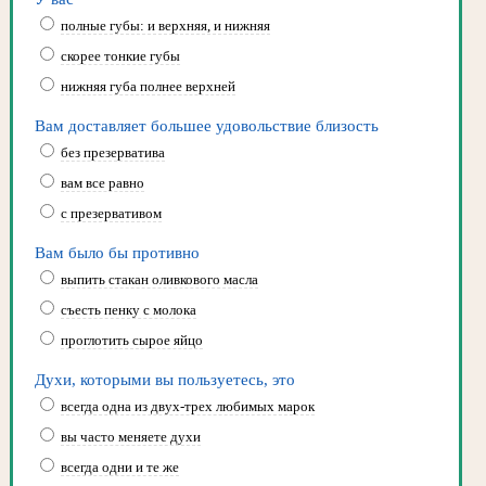
полные губы: и верхняя, и нижняя
скорее тонкие губы
нижняя губа полнее верхней
Вам доставляет большее удовольствие близость
без презерватива
вам все равно
с презервативом
Вам было бы противно
выпить стакан оливкового масла
съесть пенку с молока
проглотить сырое яйцо
Духи, которыми вы пользуетесь, это
всегда одна из двух-трех любимых марок
вы часто меняете духи
всегда одни и те же