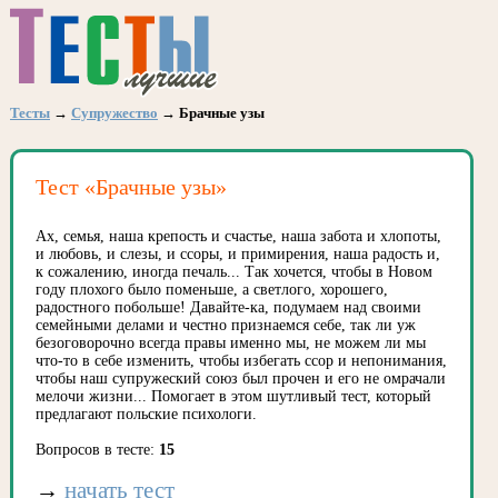
Тесты
→
Супружество
→ Брачные узы
Тест «Брачные узы»
Ах, семья, наша крепость и счастье, наша забота и хлопоты,
и любовь, и слезы, и ссоры, и примирения, наша радость и,
к сожалению, иногда печаль... Так хочется, чтобы в Новом
году плохого было поменьше, а светлого, хорошего,
радостного побольше! Давайте-ка, подумаем над своими
семейными делами и честно признаемся себе, так ли уж
безоговорочно всегда правы именно мы, не можем ли мы
что-то в себе изменить, чтобы избегать ссор и непонимания,
чтобы наш супружеский союз был прочен и его не омрачали
мелочи жизни... Помогает в этом шутливый тест, который
предлагают польские психологи.
Вопросов в тесте:
15
→
начать тест